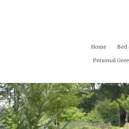
Ga
direct
naar
de
hoofdinhoud
Home
Bed 
Personal Gre