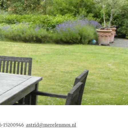
6-15200946
astrid@merelenmos.nl