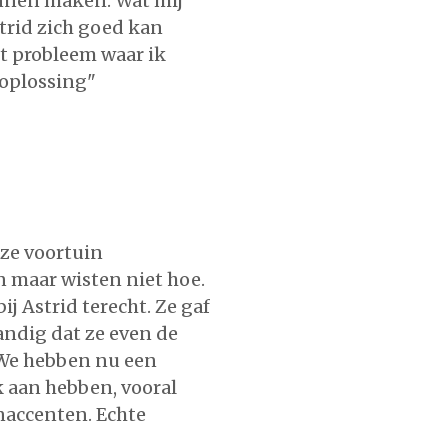
unnen maken. Wat mij
strid zich goed kan
t probleem waar ik
 oplossing"
nze voortuin
 maar wisten niet hoe.
j Astrid terecht. Ze gaf
andig dat ze even de
 We hebben nu een
 aan hebben, vooral
naccenten. Echte