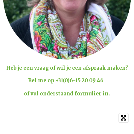
Heb je een vraag of wil je een afspraak maken?
Bel me op +31(0)6-15 20 09 46
formulier in.
of vul
onderstaand