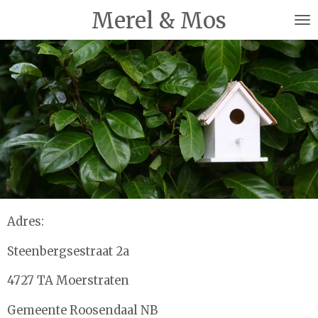
Merel & Mos
Ga
direct
naar
de
hoofdinhoud
Adres:
Steenbergsestraat 2a
4727 TA Moerstraten
Gemeente Roosendaal NB