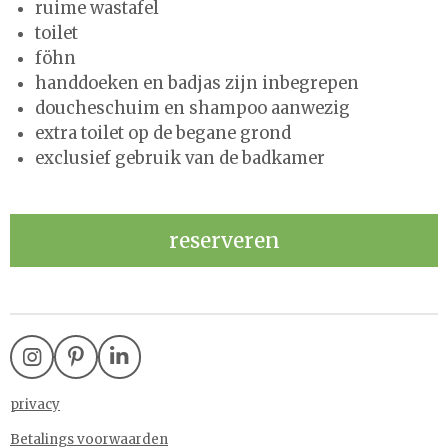
ruime wastafel
toilet
föhn
handdoeken en badjas zijn inbegrepen
doucheschuim en shampoo aanwezig
extra toilet op de begane grond
exclusief gebruik van de badkamer
reserveren
I
P
L
n
i
i
s
n
n
privacy
t
t
k
Betalings voorwaarden
a
e
e